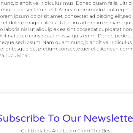
nc, blandit vel, ridiculus mus. Donec quam felis, ultrici
retium consectetuer elit. Aenean commodo ligula eget 
Lorem ipsum dolor sit amet, consectet adipiscing elit,se
re et dolore magna aliqua. Ut enim ad minim veniam, qui
o laboris nisi ut aliquip ex ea sint occaecat cupidatat non
ollit natoque consequat massa quis enim. Donec pede justo,
 neque sed ipsum. Nam quam nunc, blandit vel, ridicul
c, pellentesque eu, pretium consectetuer elit. Aenean co
. luculvinar.
Subscribe To Our Newslette
Get Updates And Learn From The Best