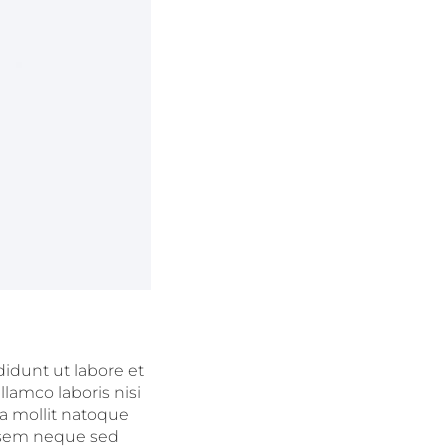
didunt ut labore et
lamco laboris nisi
ia mollit natoque
r sem neque sed