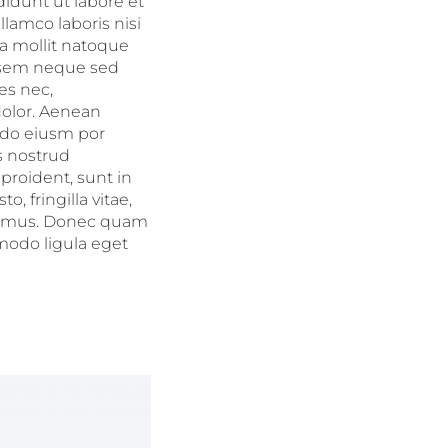
didunt ut labore et
lamco laboris nisi
ia mollit natoque
r sem neque sed
es nec,
dolor. Aenean
d do eiusm por
s nostrud
 proident, sunt in
 fringilla vitae,
us mus. Donec quam
mmodo ligula eget