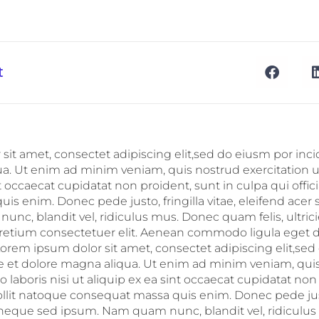
t
it amet, consectet adipiscing elit,sed do eiusm por inci
a. Ut enim ad minim veniam, quis nostrud exercitation ul
nt occaecat cupidatat non proident, sunt in culpa qui offic
is enim. Donec pede justo, fringilla vitae, eleifend ace
nc, blandit vel, ridiculus mus. Donec quam felis, ultrici
retium consectetuer elit. Aenean commodo ligula eget 
Lorem ipsum dolor sit amet, consectet adipiscing elit,se
re et dolore magna aliqua. Ut enim ad minim veniam, qui
o laboris nisi ut aliquip ex ea sint occaecat cupidatat non
ollit natoque consequat massa quis enim. Donec pede justo,
 neque sed ipsum. Nam quam nunc, blandit vel, ridicul