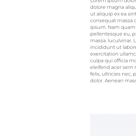
Lorem ipsum dolor s
dolore magna aliqu
ut aliquip ex ea si
consequat massa qu
ipsum. Nam quam nu
pellentesque eu, p
massa. luculvinar. 
incididunt ut labo
exercitation ullamc
culpa qui officia m
eleifend acer sem
felis, ultricies ne
dolor. Aenean massa