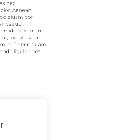
es nec,
dolor. Aenean
d do eiusm por
s nostrud
 proident, sunt in
 fringilla vitae,
us mus. Donec quam
mmodo ligula eget
r