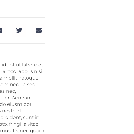
didunt ut labore et
lamco laboris nisi
ia mollit natoque
r sem neque sed
es nec,
dolor. Aenean
d do eiusm por
s nostrud
 proident, sunt in
 fringilla vitae,
us mus. Donec quam