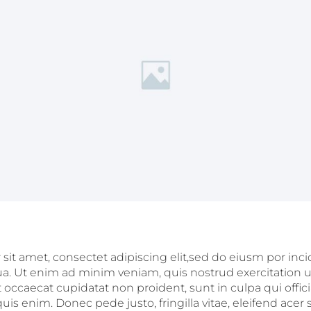
it amet, consectet adipiscing elit,sed do eiusm por inci
a. Ut enim ad minim veniam, quis nostrud exercitation ul
nt occaecat cupidatat non proident, sunt in culpa qui offic
is enim. Donec pede justo, fringilla vitae, eleifend ace