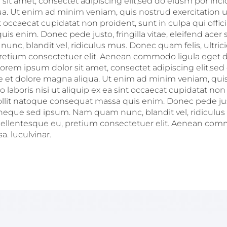
it amet, consectet adipiscing elit,sed do eiusm por inci
a. Ut enim ad minim veniam, quis nostrud exercitation ul
nt occaecat cupidatat non proident, sunt in culpa qui offic
is enim. Donec pede justo, fringilla vitae, eleifend ace
nc, blandit vel, ridiculus mus. Donec quam felis, ultrici
retium consectetuer elit. Aenean commodo ligula eget 
Lorem ipsum dolor sit amet, consectet adipiscing elit,se
re et dolore magna aliqua. Ut enim ad minim veniam, qui
o laboris nisi ut aliquip ex ea sint occaecat cupidatat non
ollit natoque consequat massa quis enim. Donec pede justo,
 neque sed ipsum. Nam quam nunc, blandit vel, ridicul
c, pellentesque eu, pretium consectetuer elit. Aenean co
. luculvinar.