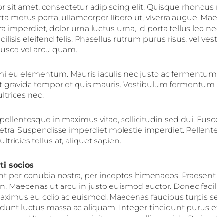
 sit amet, consectetur adipiscing elit. Quisque rhoncus n
ta metus porta, ullamcorper libero ut, viverra augue. M
a imperdiet, dolor urna luctus urna, id porta tellus leo nec
acilisis eleifend felis. Phasellus rutrum purus risus, vel v
usce vel arcu quam.
mi eu elementum. Mauris iaculis nec justo ac fermentum
it gravida tempor et quis mauris. Vestibulum fermentum e
ltrices nec.
ellentesque in maximus vitae, sollicitudin sed dui. Fusce
etra. Suspendisse imperdiet molestie imperdiet. Pellen
tricies tellus at, aliquet sapien.
ti socios
ent per conubia nostra, per inceptos himenaeos. Praesent 
 Maecenas ut arcu in justo euismod auctor. Donec facilisi
 maximus eu odio ac euismod. Maecenas faucibus turpis 
cidunt luctus massa ac aliquam. Integer tincidunt purus e