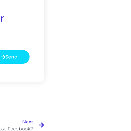
r
Send
Próximo
Next
Post-Facebook?