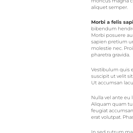
rhoncus magna con
aliquet semper.
Morbi a felis sap
bibendum hendreri
Morbi posuere aug
sapien pretium u
molestie nec. Pro
pharetra gravida.
Vestibulum quis eli
suscipit ut velit 
Ut accumsan lacus
Nulla vel ante eu
Aliquam quam turp
feugiat accumsan 
erat volutpat. Ph
In sed rutrum mag