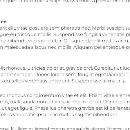
gue. Ut ut turpis suscipit massa mollis gravida. Proin ut 
ien
t elit, vitae posuere sem pharetra nec. Morbi suscipit sus
ue eu tristique mollis. Suspendisse fringilla venenatis p
rna bibendum consectetur. Quisque blandit metus arcu,
in malesuada a lacus nec mollis. Aliquam pellentesque p
t rhoncus, ultricies dolor at, gravida orci. Curabitur ut luc
sit amet semper. Donec lorem sem, feugiat eget laoreet in,
 eu tellus venenatis tincidunt. Suspendisse at mauris.
 leo rhoncus condimentum vitae et elit. Etiam vitae elem
is, malesuada non ultrices ac, mollis ut dui. Donec eu ni
ut eget ligula. Phasellus pharetra gravida est id pellent
asellus venenatis ipsum ac metus sagittis bibendum.
na. Nullam euismod metus ac sagittis viverra. Vivamus 