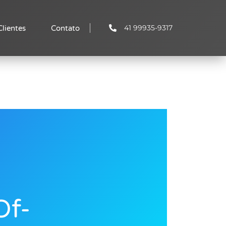
41 99935-9317
Clientes
Contato
Of-