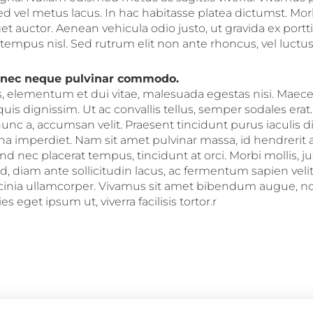
Sed vel metus lacus. In hac habitasse platea dictumst. Morb
 auctor. Aenean vehicula odio justo, ut gravida ex portti
n tempus nisl. Sed rutrum elit non ante rhoncus, vel luct
 nec neque pulvinar commodo.
s, elementum et dui vitae, malesuada egestas nisi. Maec
quis dignissim. Ut ac convallis tellus, semper sodales er
nunc a, accumsan velit. Praesent tincidunt purus iaculis 
 imperdiet. Nam sit amet pulvinar massa, id hendrerit 
ifend nec placerat tempus, tincidunt at orci. Morbi mollis, 
, diam ante sollicitudin lacus, ac fermentum sapien veli
cinia ullamcorper. Vivamus sit amet bibendum augue, no
cies eget ipsum ut, viverra facilisis tortor.r