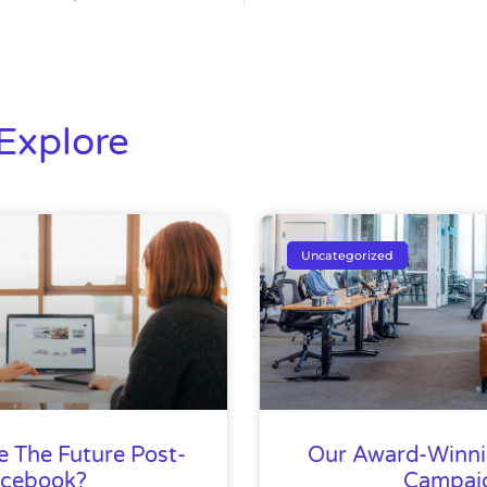
Explore
Uncategorized
e The Future Post-
Our Award-Winni
acebook?
Campai