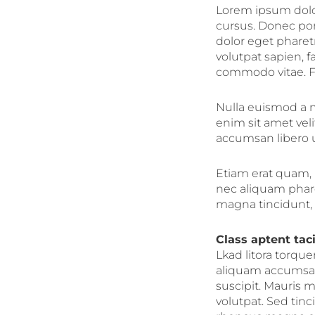
Lorem ipsum dolor
cursus. Donec por
dolor eget pharetr
volutpat sapien, f
commodo vitae. F
Nulla euismod a 
enim sit amet vel
accumsan libero u
Etiam erat quam, p
nec aliquam phar
magna tincidunt, ul
Class aptent taci
Lkad litora torqu
aliquam accumsan.
suscipit. Mauris
volutpat. Sed tin