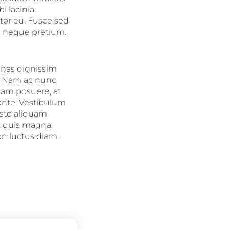
i lacinia
tor eu. Fusce sed
us neque pretium.
enas dignissim
at. Nam ac nunc
diam posuere, at
ante. Vestibulum
justo aliquam
t quis magna.
n luctus diam.