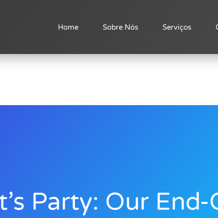
Home
Sobre Nós
Serviços
t’s Party: Our End-