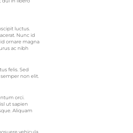
dui in libero
cipit luctus.
lacerat. Nunc id
 id ornare magna
urus ac nibh
tus felis. Sed
 semper non elit.
entum orci.
sl ut sapien
esque. Aliquam
posuere vehicula