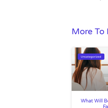
More To 
Uncategorized
What Will B
F