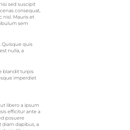
isi sed suscipit
aecenas consequat,
 nisl. Mauris et
estibulum sem
. Quisque quis
st nulla, a
 blandit turpis
tesque imperdiet
ut libero a ipsum
s efficitur ante a
sed posuere
t diam dapibus, a